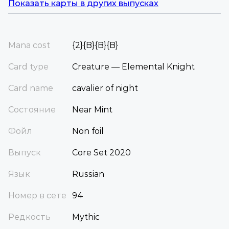
Показать карты в других выпусках
Mana cost
{2}{B}{B}{B}
Card type
Creature — Elemental Knight
Card name
cavalier of night
Состояние
Near Mint
Фойл
Non foil
Выпуск
Core Set 2020
Язык
Russian
Номер в сете
94
Редкость
Mythic