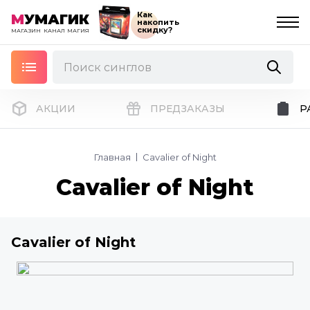
Как
М
УМАГИК
накопить
скидку?
МАГАЗИН
КАНАЛ
МАГИЯ
АКЦИИ
ПРЕДЗАКАЗЫ
Р
Главная
Cavalier of Night
Cavalier of Night
Cavalier of Night