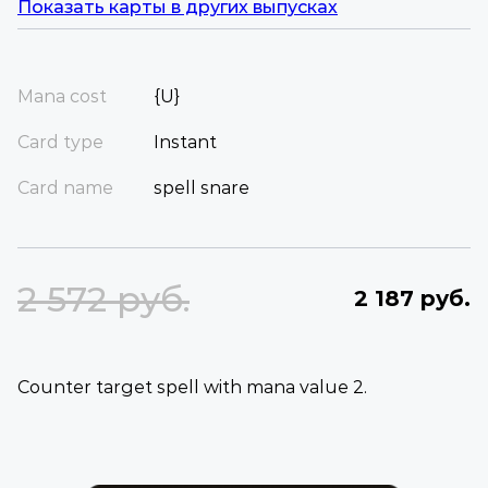
Показать карты в других выпусках
Mana cost
{U}
Card type
Instant
Card name
spell snare
2 572 руб.
2 187 руб.
Counter target spell with mana value 2.