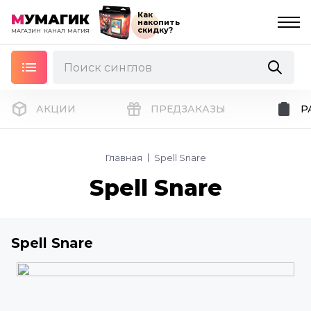
Как
М
УМАГИК
накопить
скидку?
МАГАЗИН
КАНАЛ
МАГИЯ
АКЦИИ
ПРЕДЗАКАЗЫ
Р
Главная
Spell Snare
Spell Snare
Spell Snare