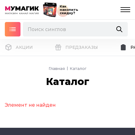
Как
М
УМАГИК
накопить
скидку?
МАГАЗИН
КАНАЛ
МАГИЯ
АКЦИИ
ПРЕДЗАКАЗЫ
Р
Главная
Каталог
Каталог
Элемент не найден