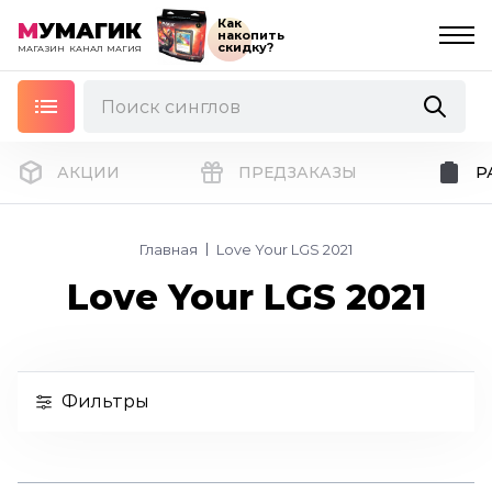
Как
М
УМАГИК
накопить
скидку?
МАГАЗИН
КАНАЛ
МАГИЯ
АКЦИИ
ПРЕДЗАКАЗЫ
Р
Главная
Love Your LGS 2021
Love Your LGS 2021
Фильтры