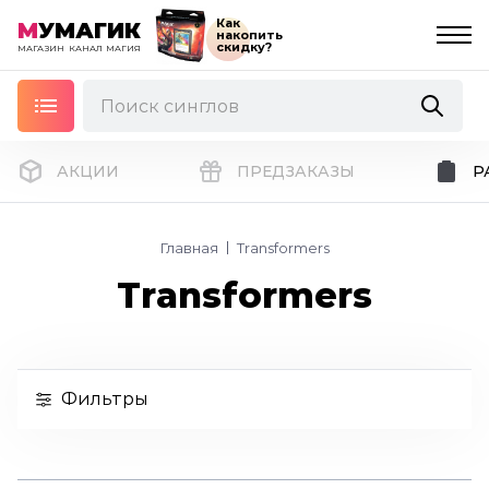
Как
М
УМАГИК
накопить
скидку?
МАГАЗИН
КАНАЛ
МАГИЯ
АКЦИИ
ПРЕДЗАКАЗЫ
Р
Главная
Transformers
Transformers
Фильтры