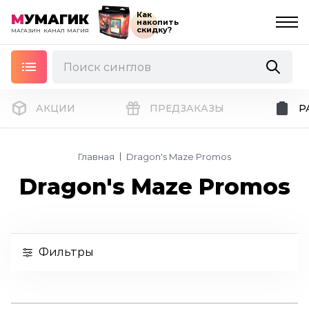
Как
М
УМАГИК
накопить
скидку?
МАГАЗИН
КАНАЛ
МАГИЯ
АКЦИИ
ПРЕДЗАКАЗЫ
Р
Главная
Dragon's Maze Promos
Dragon's Maze Promos
Фильтры