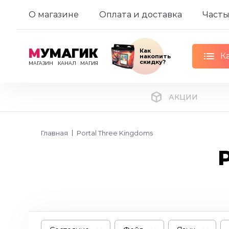
О магазине
Оплата и доставка
Часты
М
УМАГИК
Как
К
накопить
скидку?
МАГАЗИН
КАНАЛ
МАГИЯ
АКЦИИ
Главная
Portal Three Kingdoms