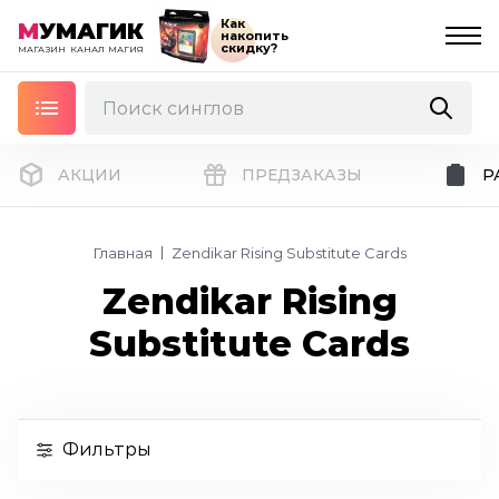
Как
М
УМАГИК
накопить
скидку?
МАГАЗИН
КАНАЛ
МАГИЯ
АКЦИИ
ПРЕДЗАКАЗЫ
Р
Главная
Zendikar Rising Substitute Cards
Zendikar Rising
Substitute Cards
Фильтры