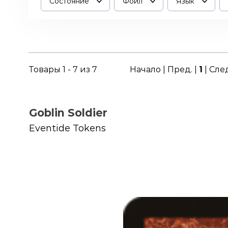
Состояние
Фойл
Язык
Товары 1 - 7 из 7
Начало | Пред. |
1
| Сле
Goblin Soldier
Eventide Tokens