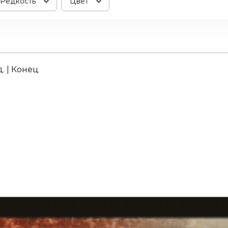
Редкость
Цвет
д. | Конец