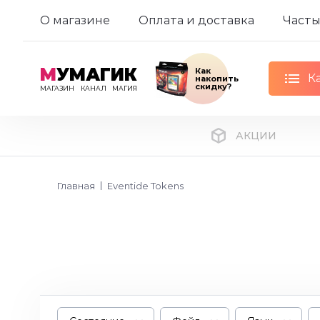
О магазине
Оплата и доставка
Часты
М
УМАГИК
Как
К
накопить
скидку?
МАГАЗИН
КАНАЛ
МАГИЯ
АКЦИИ
Главная
Eventide Tokens