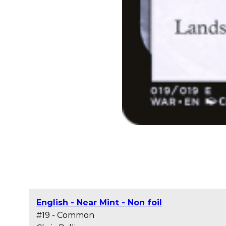
English - Near Mint - Non foil
#19 - Common