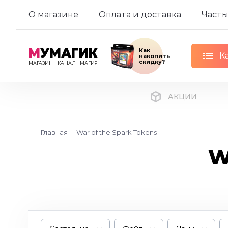
О магазине
Оплата и доставка
Часты
М
УМАГИК
Как
К
накопить
скидку?
МАГАЗИН
КАНАЛ
МАГИЯ
АКЦИИ
Главная
War of the Spark Tokens
W