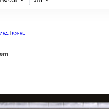
Редкость
Цвет
лед.
|
Конец
lem