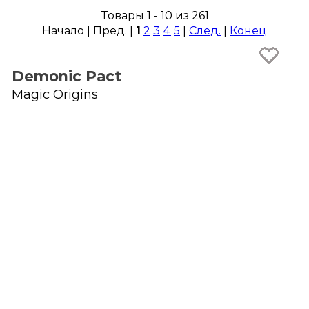
Товары 1 - 10 из 261
Начало | Пред. |
1
2
3
4
5
|
След.
|
Конец
Demonic Pact
Magic Origins