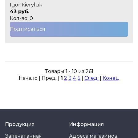
Igor Kieryluk
43 руб.
Кол-во: 0
Подписаться
Товары 1 - 10 из 261
Начало | Пред. |
1
2
3
4
5
|
След.
|
Конец
Продукция
Информация
Запечатанная
Адреса магазинов