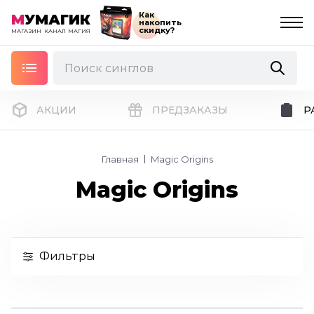
Как
М
УМАГИК
накопить
скидку?
МАГАЗИН
КАНАЛ
МАГИЯ
АКЦИИ
ПРЕДЗАКАЗЫ
Р
Главная
Magic Origins
Magic Origins
Фильтры