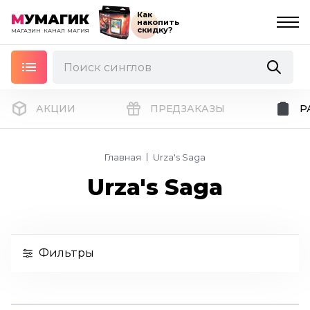
Как
М
УМАГИК
накопить
скидку?
МАГАЗИН
КАНАЛ
МАГИЯ
АКЦИИ
ПРЕДЗАКАЗЫ
Р
Главная
Urza's Saga
Urza's Saga
Фильтры