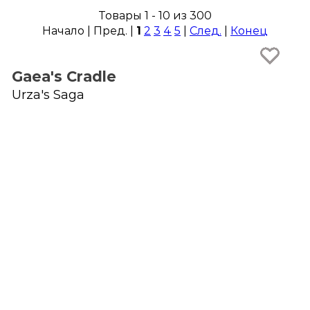
Товары 1 - 10 из 300
Начало | Пред. |
1
2
3
4
5
|
След.
|
Конец
Gaea's Cradle
Urza's Saga