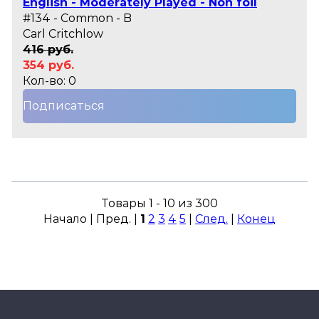
English - Moderately Played - Non foil
#134 - Common - B
Carl Critchlow
416 руб.
354 руб.
Кол-во: 0
Подписаться
Товары 1 - 10 из 300
Начало | Пред. |
1
2
3
4
5
|
След.
|
Конец