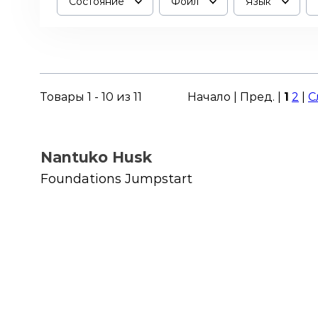
Состояние
Фойл
Язык
Товары 1 - 10 из 11
Начало | Пред. |
1
2
|
С
Nantuko Husk
Foundations Jumpstart