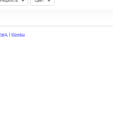
Редкость
Цвет
лед.
|
Конец