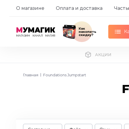
О магазине
Оплата и доставка
Часты
М
УМАГИК
Как
К
накопить
скидку?
МАГАЗИН
КАНАЛ
МАГИЯ
АКЦИИ
Главная
Foundations Jumpstart
F