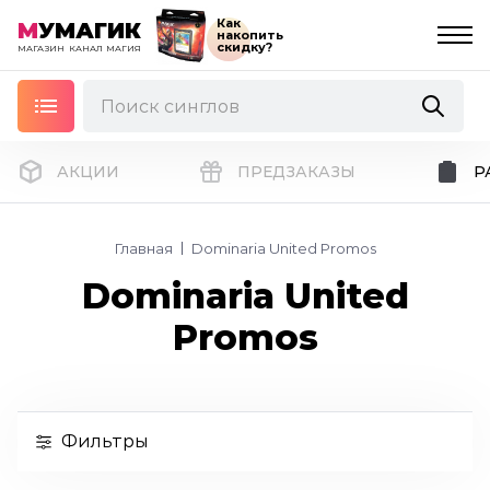
Как
М
УМАГИК
накопить
скидку?
МАГАЗИН
КАНАЛ
МАГИЯ
АКЦИИ
ПРЕДЗАКАЗЫ
Р
Главная
Dominaria United Promos
Dominaria United
Promos
Фильтры