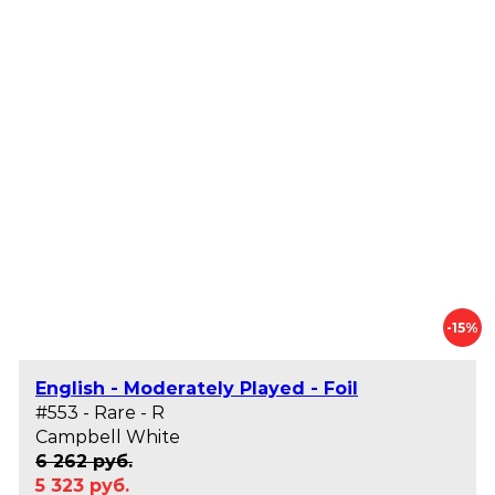
-15%
English - Moderately Played - Foil
#553 - Rare - R
Campbell White
6 262 руб.
5 323 руб.