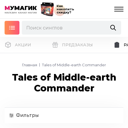
Как
М
УМАГИК
накопить
скидку?
МАГАЗИН
КАНАЛ
МАГИЯ
АКЦИИ
ПРЕДЗАКАЗЫ
Р
Главная
Tales of Middle-earth Commander
Tales of Middle-earth
Commander
Фильтры