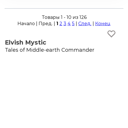
Товары 1 - 10 из 126
Начало | Пред. |
1
2
3
4
5
|
След.
|
Конец
Elvish Mystic
Tales of Middle-earth Commander