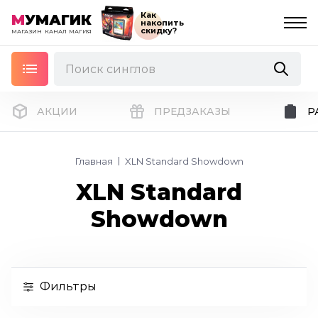
Как
М
УМАГИК
накопить
скидку?
МАГАЗИН
КАНАЛ
МАГИЯ
АКЦИИ
ПРЕДЗАКАЗЫ
Р
Главная
XLN Standard Showdown
XLN Standard
Showdown
Фильтры