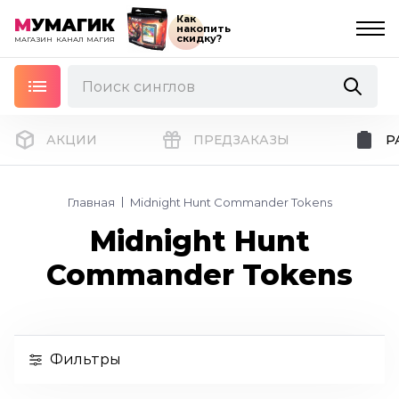
Как
М
УМАГИК
накопить
скидку?
МАГАЗИН
КАНАЛ
МАГИЯ
АКЦИИ
ПРЕДЗАКАЗЫ
Р
Главная
Midnight Hunt Commander Tokens
Midnight Hunt
Commander Tokens
Фильтры