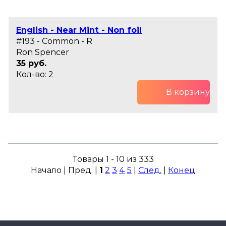
English - Near Mint - Non foil
#193 - Common - R
Ron Spencer
35 руб.
Кол-во: 2
В корзину
Товары 1 - 10 из 333
Начало | Пред. |
1
2
3
4
5
|
След.
|
Конец