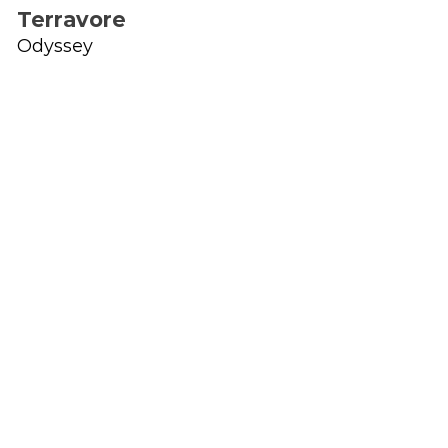
Terravore
Odyssey