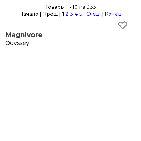
Товары 1 - 10 из 333
Начало | Пред. |
1
2
3
4
5
|
След.
|
Конец
Magnivore
Odyssey