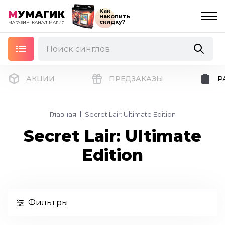
Как
М
УМАГИК
накопить
скидку?
МАГАЗИН
КАНАЛ
МАГИЯ
АКЦИИ
ПРЕДЗАКАЗЫ
Р
Главная
Secret Lair: Ultimate Edition
Secret Lair: Ultimate
Edition
Фильтры