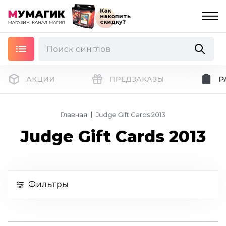
Как
М
УМАГИК
накопить
скидку?
МАГАЗИН
КАНАЛ
МАГИЯ
АКЦИИ
ПРЕДЗАКАЗЫ
Р
Главная
Judge Gift Cards 2013
Judge Gift Cards 2013
Фильтры