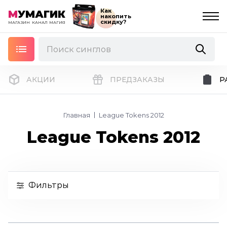
Как
М
УМАГИК
накопить
скидку?
МАГАЗИН
КАНАЛ
МАГИЯ
АКЦИИ
ПРЕДЗАКАЗЫ
Р
Главная
League Tokens 2012
League Tokens 2012
Фильтры