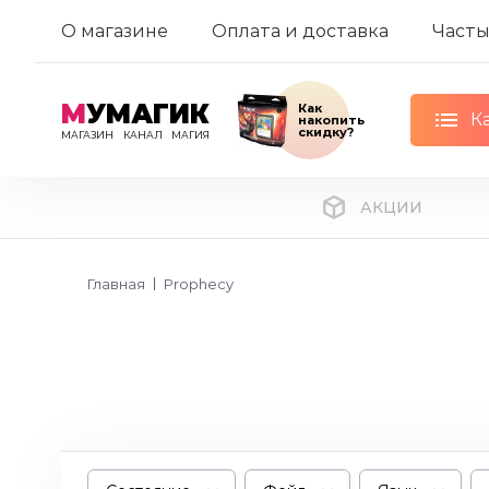
О магазине
Оплата и доставка
Часты
М
УМАГИК
Как
К
накопить
скидку?
МАГАЗИН
КАНАЛ
МАГИЯ
АКЦИИ
Главная
Prophecy