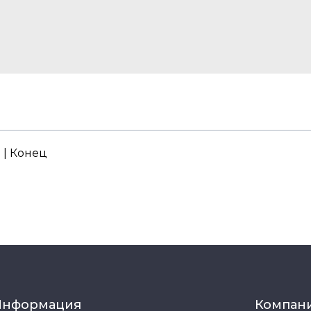
. | Конец
Информация
Компан