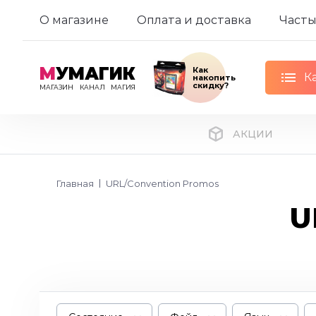
О магазине
Оплата и доставка
Часты
М
УМАГИК
Как
К
накопить
скидку?
МАГАЗИН
КАНАЛ
МАГИЯ
АКЦИИ
Главная
URL/Convention Promos
U