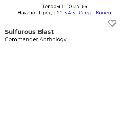
Товары 1 - 10 из 166
Начало | Пред. |
1
2
3
4
5
|
След.
|
Конец
Sulfurous Blast
Commander Anthology