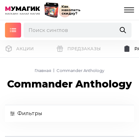
Как
М
УМАГИК
накопить
скидку?
МАГАЗИН
КАНАЛ
МАГИЯ
АКЦИИ
ПРЕДЗАКАЗЫ
Р
Главная
Commander Anthology
Commander Anthology
Фильтры