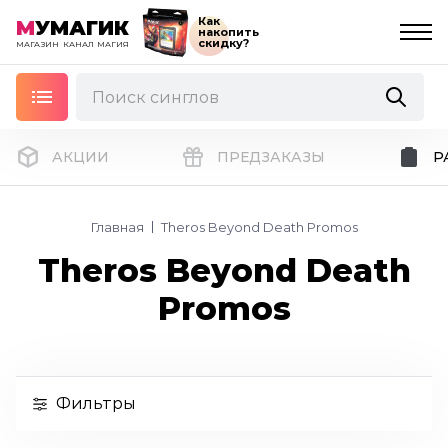
Как
М
УМАГИК
накопить
скидку?
МАГАЗИН
КАНАЛ
МАГИЯ
АКЦИИ
ПРЕДЗАКАЗЫ
Р
Главная
Theros Beyond Death Promos
Theros Beyond Death
Promos
Фильтры