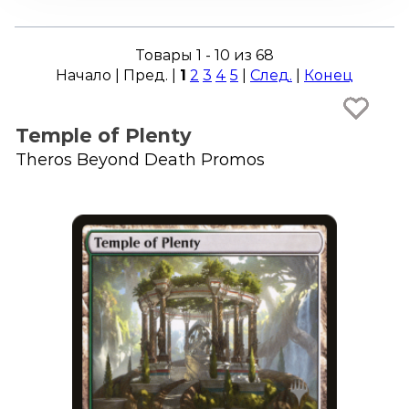
Товары 1 - 10 из 68
Начало | Пред. |
1
2
3
4
5
|
След.
|
Конец
Temple of Plenty
Theros Beyond Death Promos