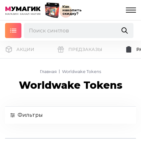
Как
М
УМАГИК
накопить
скидку?
МАГАЗИН
КАНАЛ
МАГИЯ
АКЦИИ
ПРЕДЗАКАЗЫ
Р
Главная
Worldwake Tokens
Worldwake Tokens
Фильтры