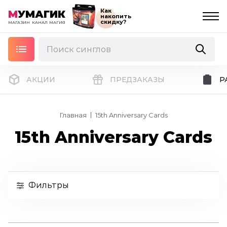
Как
М
УМАГИК
накопить
скидку?
МАГАЗИН
КАНАЛ
МАГИЯ
АКЦИИ
ПРЕДЗАКАЗЫ
Р
Главная
15th Anniversary Cards
15th Anniversary Cards
Фильтры