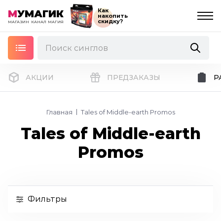
Как
М
УМАГИК
накопить
скидку?
МАГАЗИН
КАНАЛ
МАГИЯ
АКЦИИ
ПРЕДЗАКАЗЫ
Р
Главная
Tales of Middle-earth Promos
Tales of Middle-earth
Promos
Фильтры