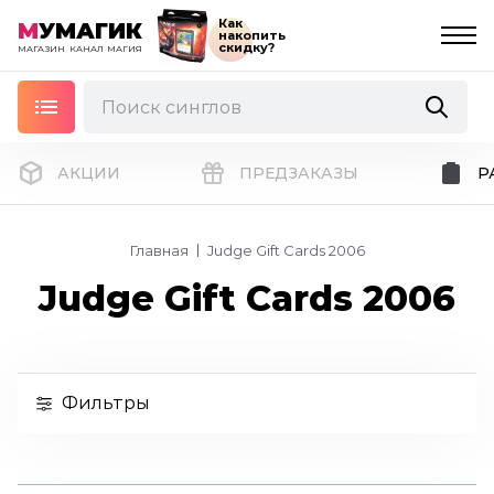
Как
М
УМАГИК
накопить
скидку?
МАГАЗИН
КАНАЛ
МАГИЯ
АКЦИИ
ПРЕДЗАКАЗЫ
Р
Главная
Judge Gift Cards 2006
Judge Gift Cards 2006
Фильтры