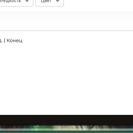
Редкость
Цвет
д. | Конец