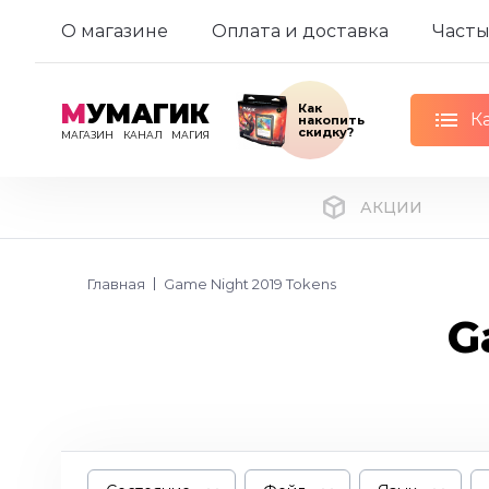
О магазине
Оплата и доставка
Часты
М
УМАГИК
Как
К
накопить
скидку?
МАГАЗИН
КАНАЛ
МАГИЯ
АКЦИИ
Главная
Game Night 2019 Tokens
G