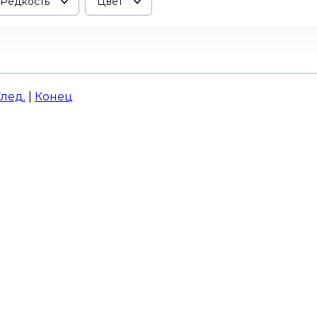
Редкость
Цвет
лед.
|
Конец