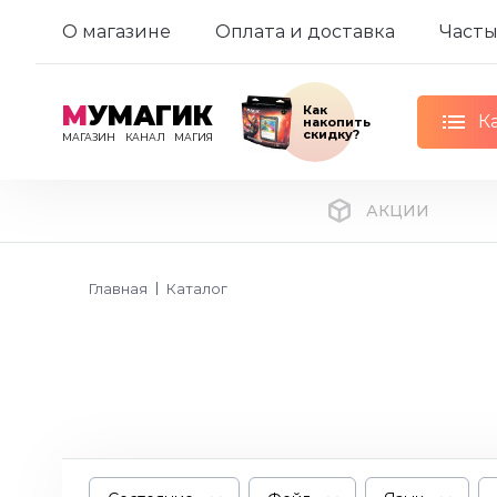
О магазине
Оплата и доставка
Часты
М
УМАГИК
Как
К
накопить
скидку?
МАГАЗИН
КАНАЛ
МАГИЯ
АКЦИИ
Главная
Каталог