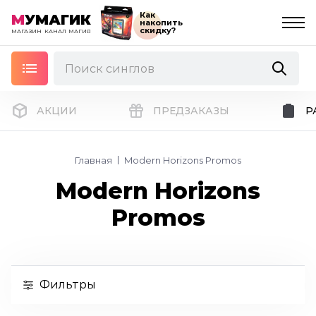
Как
М
УМАГИК
накопить
скидку?
МАГАЗИН
КАНАЛ
МАГИЯ
АКЦИИ
ПРЕДЗАКАЗЫ
Р
Главная
Modern Horizons Promos
Modern Horizons
Promos
Фильтры