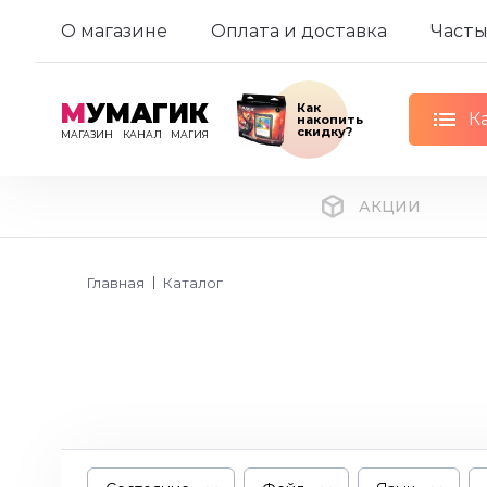
О магазине
Оплата и доставка
Часты
М
УМАГИК
Как
К
накопить
скидку?
МАГАЗИН
КАНАЛ
МАГИЯ
АКЦИИ
Главная
Каталог