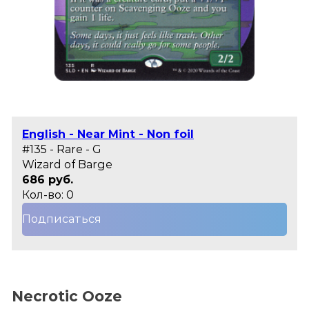
English - Near Mint - Non foil
#135 - Rare - G
Wizard of Barge
686 руб.
Кол-во: 0
Подписаться
Necrotic Ooze