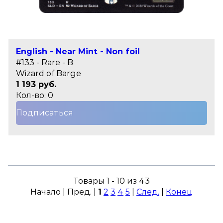
English - Near Mint - Non foil
#133 - Rare - B
Wizard of Barge
1 193 руб.
Кол-во: 0
Подписаться
Товары 1 - 10 из 43
Начало | Пред. |
1
2
3
4
5
|
След.
|
Конец