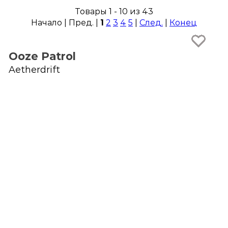
Товары 1 - 10 из 43
Начало | Пред. |
1
2
3
4
5
|
След.
|
Конец
Ooze Patrol
Aetherdrift