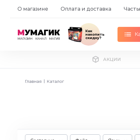
О магазине
Оплата и доставка
Часты
М
УМАГИК
Как
К
накопить
скидку?
МАГАЗИН
КАНАЛ
МАГИЯ
АКЦИИ
Главная
Каталог