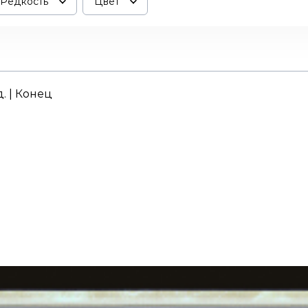
Редкость
Цвет
д. | Конец