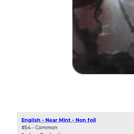
English - Near Mint - Non foil
#54 - Common