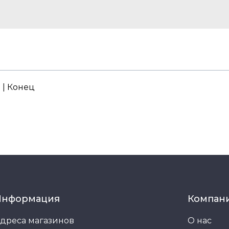
. | Конец
Информация
Компан
дреса магазинов
О нас