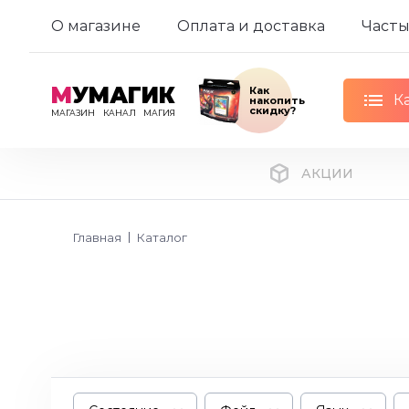
О магазине
Оплата и доставка
Часты
М
УМАГИК
Как
К
накопить
скидку?
МАГАЗИН
КАНАЛ
МАГИЯ
АКЦИИ
Главная
Каталог