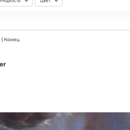
Редкость
Цвет
. | Конец
er