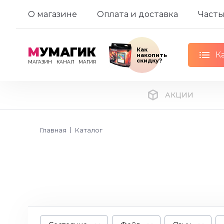
О магазине
Оплата и доставка
Часты
М
УМАГИК
Как
К
накопить
скидку?
МАГАЗИН
КАНАЛ
МАГИЯ
АКЦИИ
Главная
Каталог