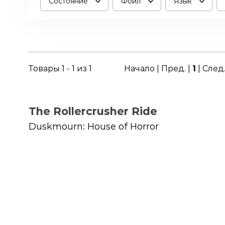
Состояние
Фойл
Язык
Товары 1 - 1 из 1
Начало | Пред. |
1
| След
The Rollercrusher Ride
Duskmourn: House of Horror