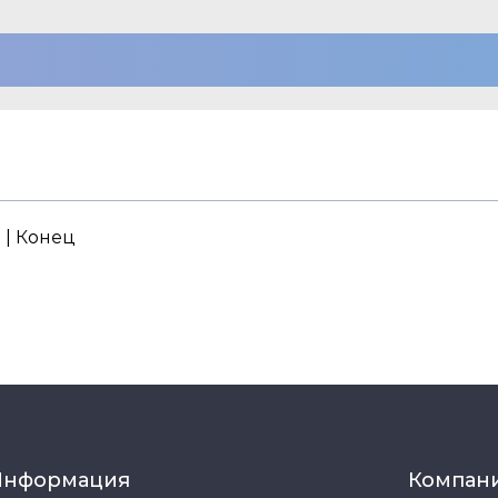
. | Конец
Информация
Компан