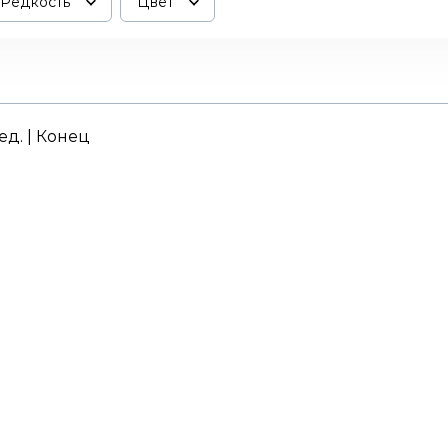
Редкость
Цвет
ед. | Конец