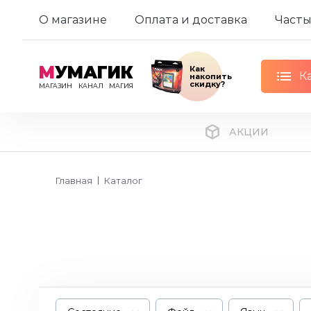
О магазине
Оплата и доставка
Часты
М
УМАГИК
Как
К
накопить
скидку?
МАГАЗИН
КАНАЛ
МАГИЯ
АКЦИИ
Главная
Каталог