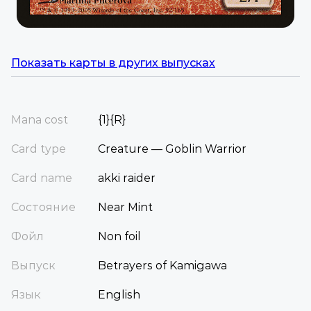
Показать карты в других выпусках
Mana cost
{1}{R}
Card type
Creature — Goblin Warrior
Card name
akki raider
Состояние
Near Mint
Фойл
Non foil
Выпуск
Betrayers of Kamigawa
Язык
English