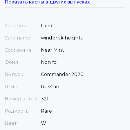
Показать карты в других выпусках
Card type
Land
Card name
windbrisk heights
Состояние
Near Mint
Фойл
Non foil
Выпуск
Commander 2020
Язык
Russian
Номер в сете
321
Редкость
Rare
Цвет
W