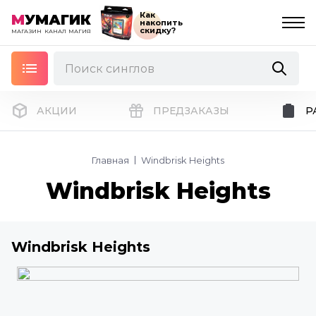
Как
М
УМАГИК
накопить
скидку?
МАГАЗИН
КАНАЛ
МАГИЯ
АКЦИИ
ПРЕДЗАКАЗЫ
Р
Главная
Windbrisk Heights
Windbrisk Heights
Windbrisk Heights