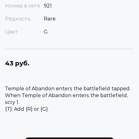
Номер в сете
921
Редкость
Rare
Цвет
G
43 руб.
Temple of Abandon enters the battlefield tapped.
When Temple of Abandon enters the battlefield,
scry 1.
{T}: Add {R} or {G}.