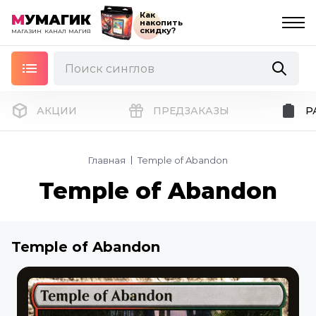
Как
М
УМАГИК
накопить
скидку?
МАГАЗИН
КАНАЛ
МАГИЯ
АКЦИИ
ПРЕДЗАКАЗЫ
Р
Главная
Temple of Abandon
Temple of Abandon
Temple of Abandon