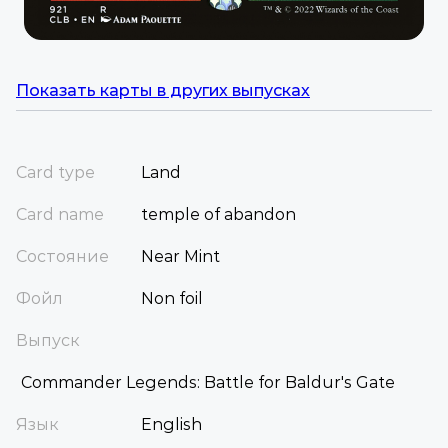
Показать карты в других выпусках
Card type
Land
Card name
temple of abandon
Состояние
Near Mint
Фойл
Non foil
Выпуск
Commander Legends: Battle for Baldur's Gate
Язык
English