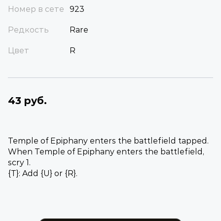
Номер в сете
923
Редкость
Rare
Цвет
R
43 руб.
Temple of Epiphany enters the battlefield tapped.
When Temple of Epiphany enters the battlefield,
scry 1.
{T}: Add {U} or {R}.