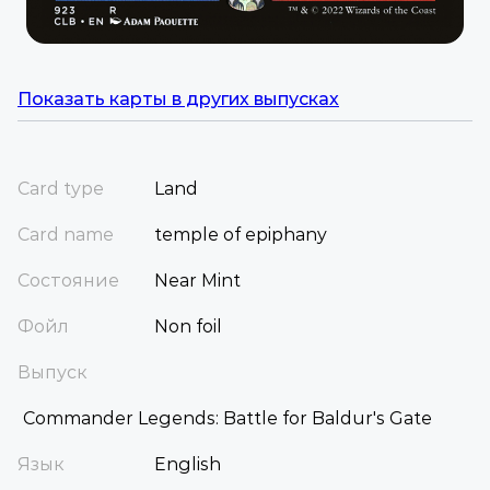
Показать карты в других выпусках
Card type
Land
Card name
temple of epiphany
Состояние
Near Mint
Фойл
Non foil
Выпуск
Commander Legends: Battle for Baldur's Gate
Язык
English