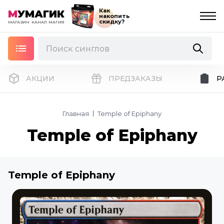
Как
М
УМАГИК
накопить
скидку?
МАГАЗИН
КАНАЛ
МАГИЯ
АКЦИИ
ПРЕДЗАКАЗЫ
Р
Главная
Temple of Epiphany
Temple of Epiphany
Temple of Epiphany