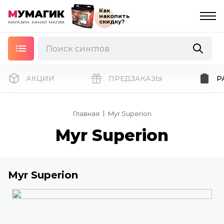
Как
М
УМАГИК
накопить
скидку?
МАГАЗИН
КАНАЛ
МАГИЯ
АКЦИИ
ПРЕДЗАКАЗЫ
Р
Главная
Myr Superion
Myr Superion
Myr Superion