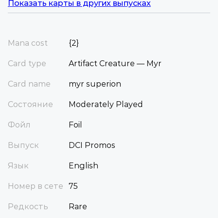
Показать карты в других выпусках
Mana cost
{2}
Card type
Artifact Creature — Myr
Card name
myr superion
Состояние
Moderately Played
Фойл
Foil
Выпуск
DCI Promos
Язык
English
Номер в сете
75
Редкость
Rare