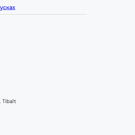
усках
 Tibalt