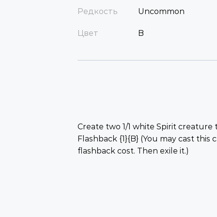
Редкость
Uncommon
Цвет
B
Create two 1/1 white Spirit creature 
Flashback {1}{B} (You may cast this 
flashback cost. Then exile it.)