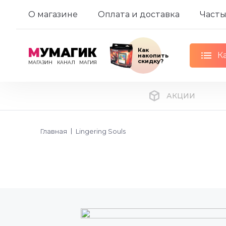
О магазине
Оплата и доставка
Часты
М
УМАГИК
Как
К
накопить
скидку?
МАГАЗИН
КАНАЛ
МАГИЯ
АКЦИИ
Главная
Lingering Souls