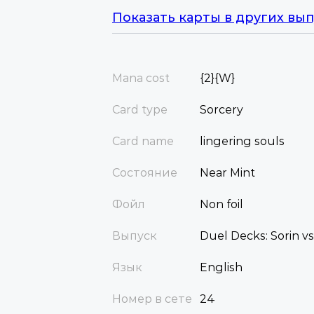
Показать карты в других вып
Mana cost
{2}{W}
Card type
Sorcery
Card name
lingering souls
Состояние
Near Mint
Фойл
Non foil
Выпуск
Duel Decks: Sorin vs.
Язык
English
Номер в сете
24