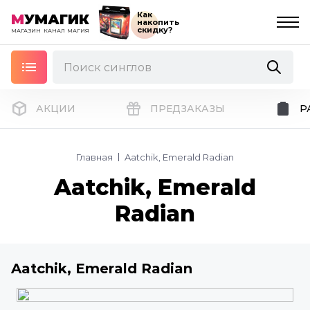
Как
М
УМАГИК
накопить
скидку?
МАГАЗИН
КАНАЛ
МАГИЯ
АКЦИИ
ПРЕДЗАКАЗЫ
Р
Главная
Aatchik, Emerald Radian
Aatchik, Emerald
Radian
Aatchik, Emerald Radian