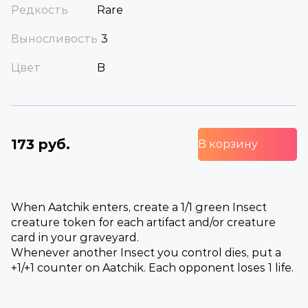
Редкость
Rare
Выносливость
3
Цвет
B
173 руб.
В корзину
When Aatchik enters, create a 1/1 green Insect
creature token for each artifact and/or creature
card in your graveyard.
Whenever another Insect you control dies, put a
+1/+1 counter on Aatchik. Each opponent loses 1 life.