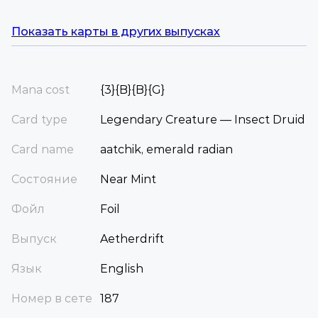
Показать карты в других выпусках
Mana cost
{3}{B}{B}{G}
Card type
Legendary Creature — Insect Druid
Card name
aatchik, emerald radian
Состояние
Near Mint
Фойл
Foil
Выпуск
Aetherdrift
Язык
English
Номер в сете
187