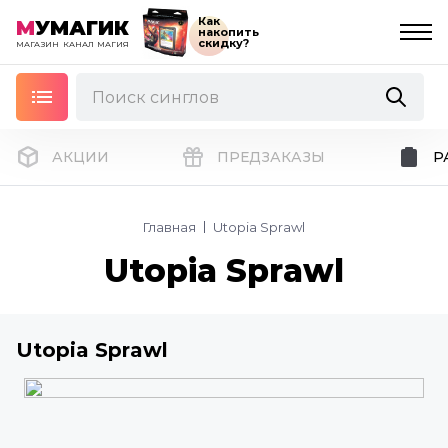
Как
М
УМАГИК
накопить
скидку?
МАГАЗИН
КАНАЛ
МАГИЯ
АКЦИИ
ПРЕДЗАКАЗЫ
Р
Главная
Utopia Sprawl
Utopia Sprawl
Utopia Sprawl