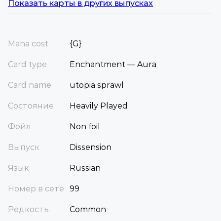
Показать карты в других выпусках
Mana cost
{G}
Card type
Enchantment — Aura
Card name
utopia sprawl
Состояние
Heavily Played
Фойл
Non foil
Выпуск
Dissension
Язык
Russian
Номер в сете
99
Редкость
Common