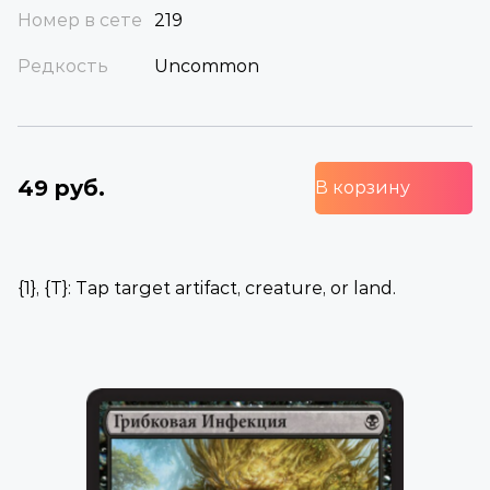
Номер в сете
219
Редкость
Uncommon
49 руб.
В корзину
{1}, {T}: Tap target artifact, creature, or land.