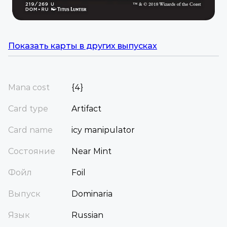
Показать карты в других выпусках
Mana cost
{4}
Card type
Artifact
Card name
icy manipulator
Состояние
Near Mint
Фойл
Foil
Выпуск
Dominaria
Язык
Russian