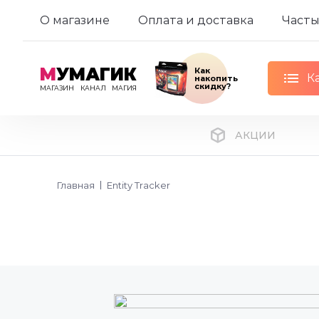
О магазине
Оплата и доставка
Часты
М
УМАГИК
Как
К
накопить
скидку?
МАГАЗИН
КАНАЛ
МАГИЯ
АКЦИИ
Главная
Entity Tracker