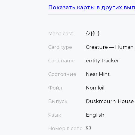
Показать карты в других вып
Mana cost
{2}{U}
Card type
Creature — Human 
Card name
entity tracker
Состояние
Near Mint
Фойл
Non foil
Выпуск
Duskmourn: House 
Язык
English
Номер в сете
53