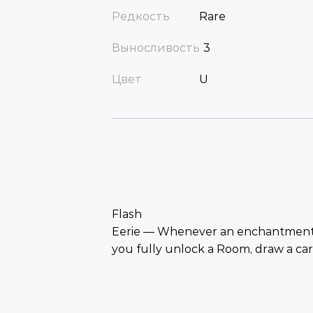
Редкость
Rare
Выносливость
3
Цвет
U
Flash
Eerie — Whenever an enchantment 
you fully unlock a Room, draw a car