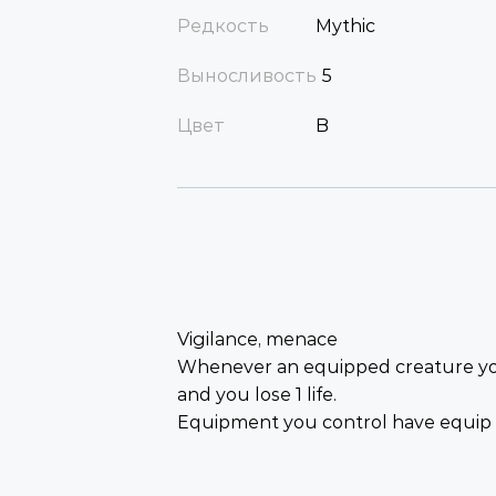
Редкость
Mythic
Выносливость
5
Цвет
B
Vigilance, menace
Whenever an equipped creature you
and you lose 1 life.
Equipment you control have equip K