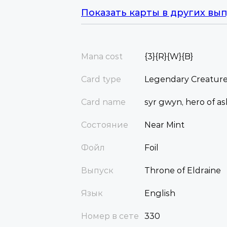
Показать карты в других вып
Mana cost
{3}{R}{W}{B}
Card type
Legendary Creatur
Card name
syr gwyn, hero of a
Состояние
Near Mint
Фойл
Foil
Выпуск
Throne of Eldraine
Язык
English
Номер в сете
330