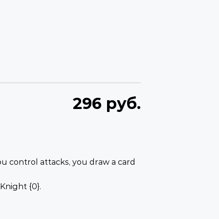
296 руб.
 control attacks, you draw a card
night {0}.