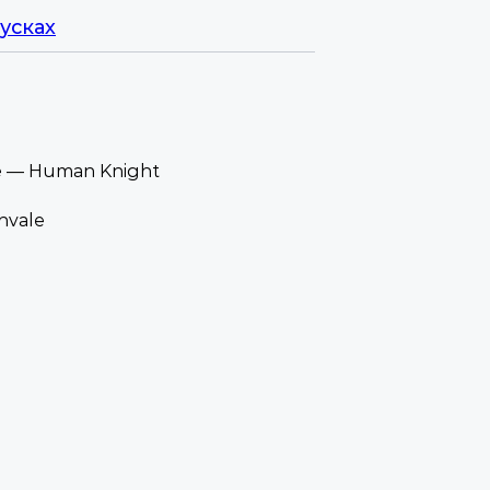
усках
e — Human Knight
shvale