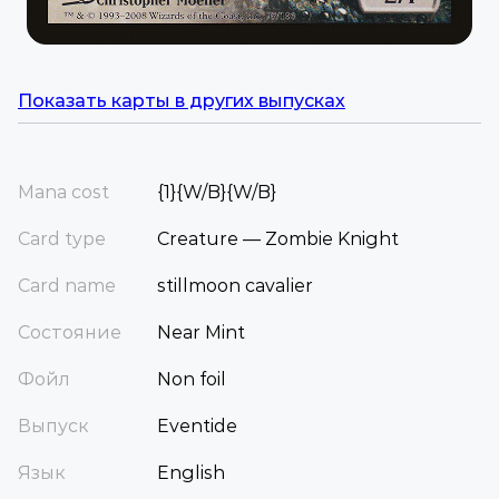
Показать карты в других выпусках
Mana cost
{1}{W/B}{W/B}
Card type
Creature — Zombie Knight
Card name
stillmoon cavalier
Состояние
Near Mint
Фойл
Non foil
Выпуск
Eventide
Язык
English