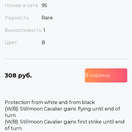
Номер в сете
95
Редкость
Rare
Выносливость
1
Цвет
B
308 руб.
В корзину
Protection from white and from black
{W/B}: Stillmoon Cavalier gains flying until end of
turn.
{W/B}: Stillmoon Cavalier gains first strike until end
of turn.