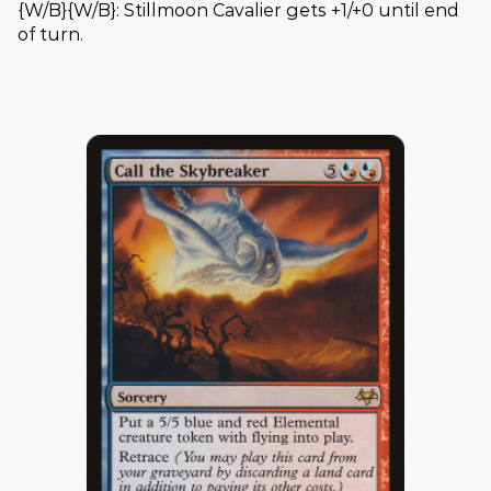
{W/B}{W/B}: Stillmoon Cavalier gets +1/+0 until end
of turn.