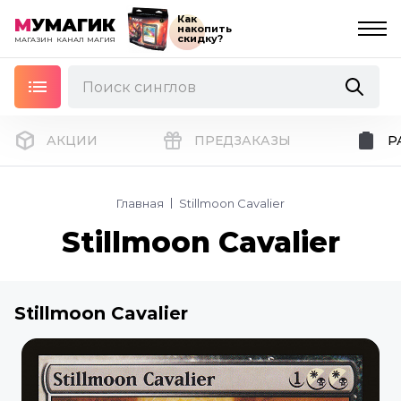
Как
М
УМАГИК
накопить
скидку?
МАГАЗИН
КАНАЛ
МАГИЯ
АКЦИИ
ПРЕДЗАКАЗЫ
Р
Главная
Stillmoon Cavalier
Stillmoon Cavalier
Stillmoon Cavalier